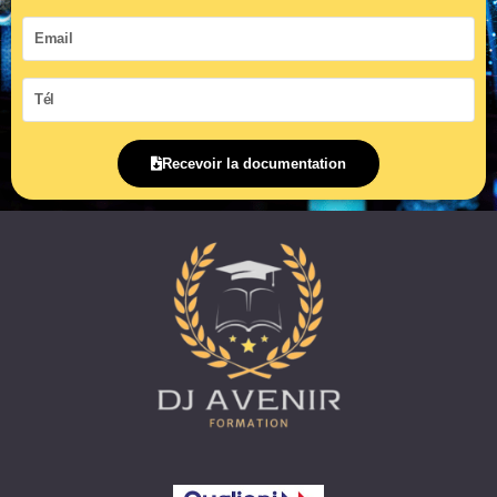
Email
Tél
Recevoir la documentation