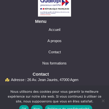
Menu
Accueil
A propos
Contact
Cette formation m'intéresse
Nos formations
Contact
Adresse : 26 Av. Jean Jaurès, 47000 Agen
contact.djavenir@gmail.com
Nous utilisons des cookies pour vous garantir la meilleure
Téléphone : 06 42 51 37 95
expérience sur notre site web. Si vous continuez à utiliser ce
site, nous supposerons que vous en êtes satisfait.
© Copyright 2025 –
Mentions Légal
es
OK
Non
Politique de confidentialité