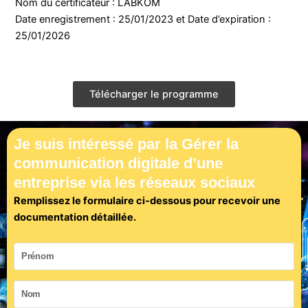
Nom du certificateur : LABKOM
Date enregistrement : 25/01/2023 et Date d’expiration :
25/01/2026
Télécharger le programme
Je suis intéressé par la Gérer la
communication digitale d’une
entreprise via les réseaux sociaux
Remplissez le formulaire ci-dessous pour recevoir une
documentation détaillée.
Prénom
Nom