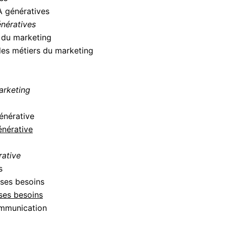
A génératives
énératives
s du marketing
 les métiers du marketing
arketing
Générative
énérative
rative
s
 ses besoins
 ses besoins
ommunication