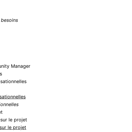
 besoins
unity Manager
s
isationnelles
sationnelles
ionnelles
et
ur le projet
ur le projet